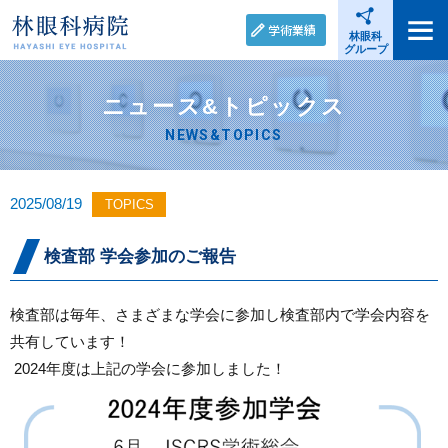
学術業績
林眼科
グループ
ニュース&トピックス
NEWS&TOPICS
2025/08/19
TOPICS
検査部 学会参加のご報告
検査部は毎年、さまざまな学会に参加し検査部内で学会内容を
共有しています！
2024年度は上記の学会に参加しました！