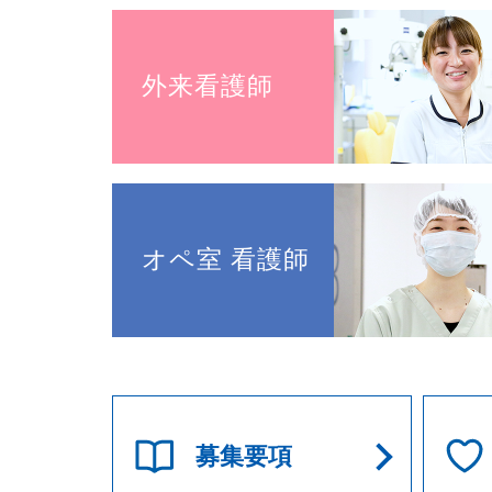
外来看護師
オペ室 看護師
募集要項