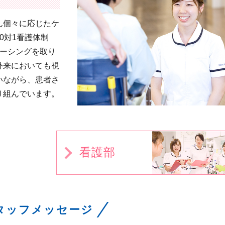
ん個々に応じたケ
0対1看護体制
ナーシングを取り
外来においても視
いながら、患者さ
り組んでいます。
看護部
タッフメッセージ