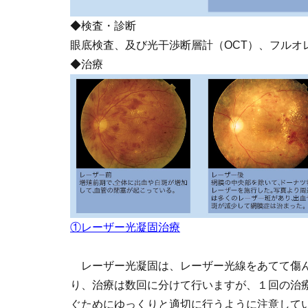
◆検査・診断
眼底検査、及び光干渉断層計（OCT）、フルオ
◆治療
①レーザー光凝固治療
レーザー光凝固は、レーザー光線をあてて傷ん
り、治療は数回に分けて行いますが、１回の治
ぐためにゆっくりと適切に行うように注意して