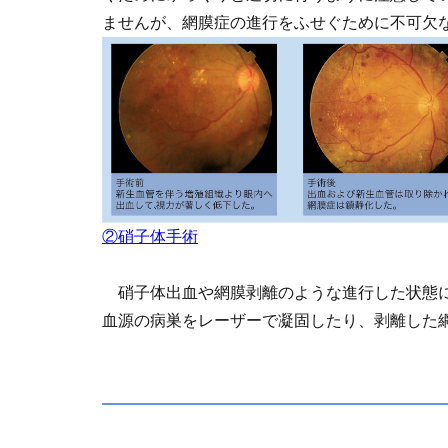
ませんが、網膜症の進行をふせぐために不可欠
②硝子体手術
硝子体出血や網膜剥離のような進行した状態に
血源の病巣をレーザーで凝固したり、剥離した