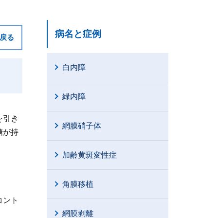
病名と症例
戻る
白内障
緑内障
を引き
網膜硝子体
糖が持
加齢黄斑変性症
角膜移植
コント
網膜剥離