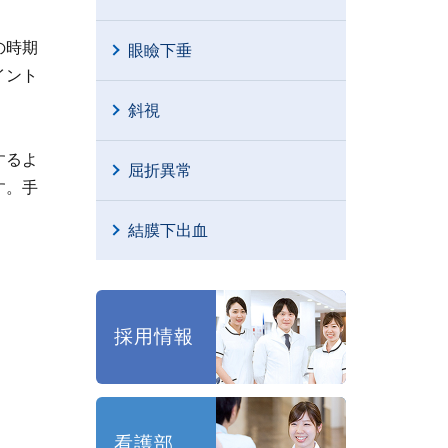
の時期
眼瞼下垂
イント
斜視
するよ
屈折異常
す。手
結膜下出血
採用情報
看護部