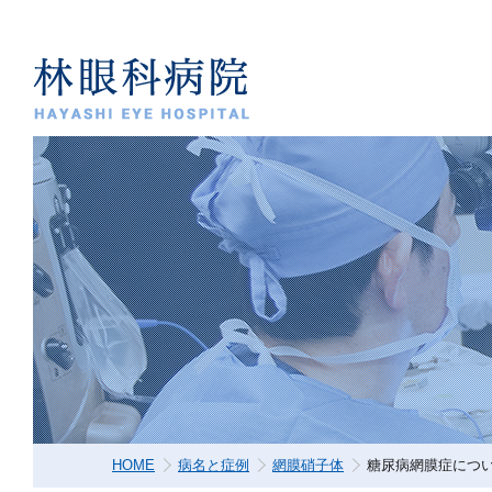
HOME
病名と症例
網膜硝子体
糖尿病網膜症につ