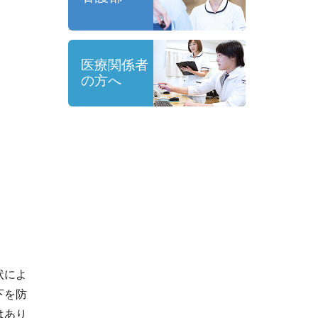
医療関係者
の方へ
状によ
下を防
はあり