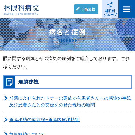
学術業績
林眼科
グループ
病名と症例
DISEASE
眼に関する病気とその病気の症例をご紹介しております。ご参
考ください。
角膜移植
当院によせられたドナーの家族から患者さんへの感謝の手紙
及び患者さんとの交流をのせた現地の新聞
角膜移植の最前線~角膜内皮移植術
角膜移植について