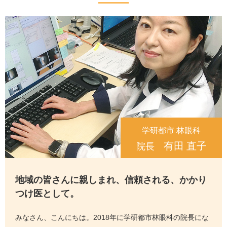
学研都市 林眼科
有田 直子
院長
地域の皆さんに
親しまれ、信頼される、
かかり
つけ医として。
みなさん、こんにちは。2018年に学研都市林眼科の院長にな